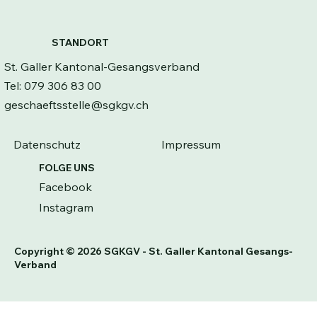
STANDORT
KANTONAL-SINGTAG - SGKGV
St. Galler Kantonal-Gesangsverband
"TheaterChorKlang" Samstag 31.
Tel: 079 306 83 00
Oktober 2026 / 09.00 bis 16.00
geschaeftsstelle@sgkgv.ch
Datenschutz
Impressum
FOLGE UNS
Facebook
Instagram
Copyright © 2026 SGKGV - St. Galler Kantonal Gesangs-
Verband