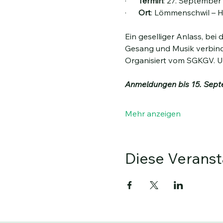
·      
Termin
: 27. September 
·      
Ort
: Lömmenschwil – 
Ein geselliger Anlass, be
Gesang und Musik verbinde
Organisiert vom SGKGV. Un
Anmeldungen bis 15. Sept
Mehr anzeigen
Diese Veranst