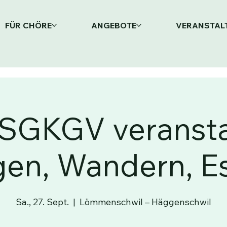
FÜR CHÖRE
ANGEBOTE
VERANSTAL
SGKGV veransta
gen, Wandern, E
Sa., 27. Sept.
  |  
Lömmenschwil – Häggenschwil