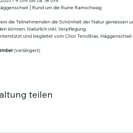
2025 / 9 Uhr bis ca. 18 Uhr.
Häggenschwil │Rund um die Ruine Ramschwag
i dem die Teilnehmenden die Schönheit der Natur geniessen u
n können. Natürlich inkl. Verpflegung.
terstützt und begleitet vom Chor TenoBras, Häggenschwil 
ember 
(verlängert)
altung teilen