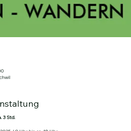
00
chwil
nstaltung
 3 Std.